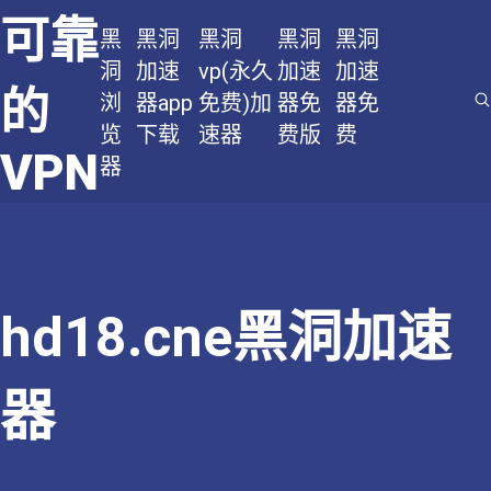
可靠
黑
黑洞
黑洞
黑洞
黑洞
洞
加速
vp(永久
加速
加速
的
浏
器app
免费)加
器免
器免
览
下载
速器
费版
费
VPN
器
hd18.cne黑洞加速
器