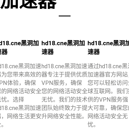
加速器
d18.cne黑洞加
hd18.cne黑洞加
hd18.cne黑洞
速器
速器
速器
d18.cne黑洞加速
hd18.cne黑洞加速
通过hd18.cne
器为您带来高效的
器专注于提供优质
加速器官方网站
VPN体验，确保
VPN服务，确保
您可以轻松访问
您的网络活动安全
您的网络活动安全
球互联网。我们
无忧。选择
无忧。我们的技术
供的VPN服务强
d18.cne黑洞加速
团队始终致力于提
大可靠，确保您
器，网络生活更安
升网络安全性能。
网络活动安全无
全。
忧。