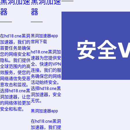
黑洞加速
黑洞加速
器
器
在hd18.cne黑洞
黑洞加速器app
官网下载
加速器，我们的
首要任务是确保
hd18.cne黑洞加
您的网络安全和
速器为您提供安
隐私。我们提供
全、快速的VPN
全球范围内的高
连接。我们的服
效服务，使您的
务确保您的网络
网络通信免受恶
活动始终安全。
意攻击和监视。
选择hd18.cne黑
选择hd18.cne黑
洞加速器，安全
洞加速器，让您
无忧。
的网络体验更加
安全和私密。
黑洞加速器app
在hd18.cne黑洞
加速器，我们提