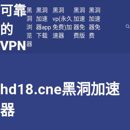
可靠
黑
黑洞
黑洞
黑洞
黑洞
洞
加速
vp(永久
加速
加速
的
浏
器app
免费)加
器免
器免
览
下载
速器
费版
费
VPN
器
hd18.cne黑洞加速
器