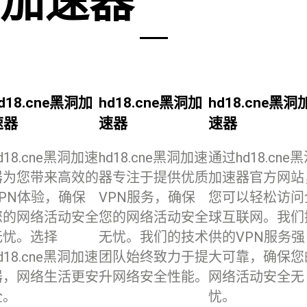
加速器
d18.cne黑洞加
hd18.cne黑洞加
hd18.cne黑洞
速器
速器
速器
d18.cne黑洞加速
hd18.cne黑洞加速
通过hd18.cne
器为您带来高效的
器专注于提供优质
加速器官方网站
VPN体验，确保
VPN服务，确保
您可以轻松访问
您的网络活动安全
您的网络活动安全
球互联网。我们
无忧。选择
无忧。我们的技术
供的VPN服务强
d18.cne黑洞加速
团队始终致力于提
大可靠，确保您
器，网络生活更安
升网络安全性能。
网络活动安全无
全。
忧。