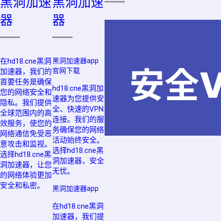
黑洞加速
黑洞加速
器
器
在hd18.cne黑洞
黑洞加速器app
官网下载
加速器，我们的
首要任务是确保
hd18.cne黑洞加
您的网络安全和
速器为您提供安
隐私。我们提供
全、快速的VPN
全球范围内的高
连接。我们的服
效服务，使您的
务确保您的网络
网络通信免受恶
活动始终安全。
意攻击和监视。
选择hd18.cne黑
选择hd18.cne黑
洞加速器，安全
洞加速器，让您
无忧。
的网络体验更加
安全和私密。
黑洞加速器app
在hd18.cne黑洞
加速器，我们提